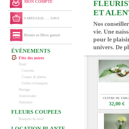
FLEURIS
MON COMPTE
ET ALE
0 ARTICLE(S) ...... 0,00 €
Nos conseille
vie. Une nais
Retrait en Drive gratuit
pour le plaisi
univers. De pl
ÉVÉNEMENTS
Fête des mères
Deuil
Coussins
Coupes de plantes
Gerbes et bouquets
Mariage
Anniversaire
CENTRE DE TABL
D'HONNEUR ZEN
Naissance
32,00 €
MARIAGE
FLEURS COUPEES
Bouquets de roses
LOCATION PLANTE