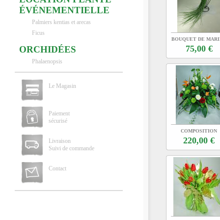
ÉVÉNEMENTIELLE
Palmiers kentias et arecas
Ficus
BOUQUET DE MARI
DE ROSES BLANCH
75,00 €
ORCHIDÉES
Phalaenopsis
Le Magasin
Paiement
sécurisé
COMPOSITION
EXOTIQUE DEUI
220,00 €
Livraison
Suivi de commande
Contact