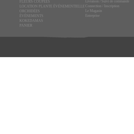
Livraison / Suivi de commande
FLEURS COUPEES
Connection / Inscription
LOCATION PLANTE ÉVÉNEMENTIELLE
Le Magasin
ORCHIDÉES
Entreprise
ÉVÉNEMENTS
KOKEDAMAS
PANIER