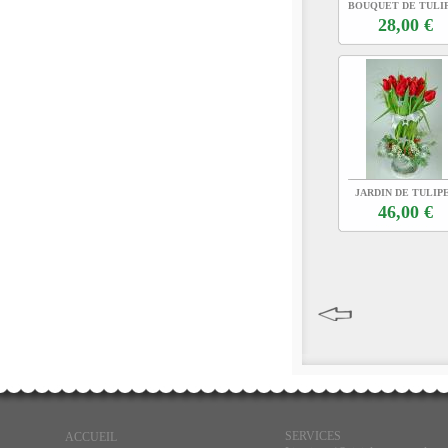
BOUQUET DE TULI
ROUGES
28,00 €
JARDIN DE TULIP
46,00 €
SERVICES
ACCUEIL