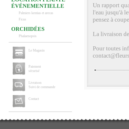
Un rapport qua
ÉVÉNEMENTIELLE
l'eau jusqu'à l
Palmiers kentias et arecas
pensez à couper
Ficus
ORCHIDÉES
La livraison de
Phalaenopsis
Pour toutes in
Le Magasin
contact@fleurs
Paiement
sécurisé
Livraison
Suivi de commande
Contact