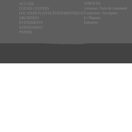
SERVICES
ACCUEIL
Livraison / Suivi de commande
FLEURS COUPEES
Connection / Inscription
LOCATION PLANTE ÉVÉNEMENTIELLE
Le Magasin
ORCHIDÉES
Entreprise
ÉVÉNEMENTS
KOKEDAMAS
PANIER