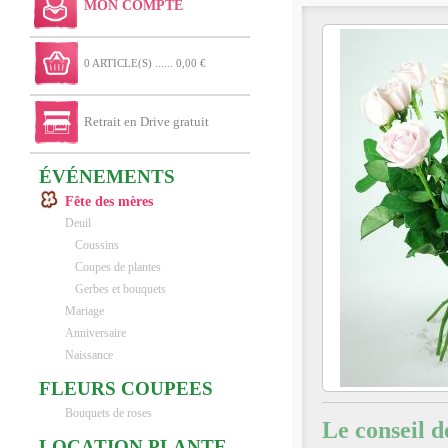
MON COMPTE
0 ARTICLE(S) ...... 0,00 €
Retrait en Drive gratuit
ÉVÉNEMENTS
Fête des mères
Deuil
Coussins
Coupes de plantes
Gerbes et bouquets
Mariage
Anniversaire
Naissance
FLEURS COUPEES
Bouquets de roses
Le conseil d
LOCATION PLANTE