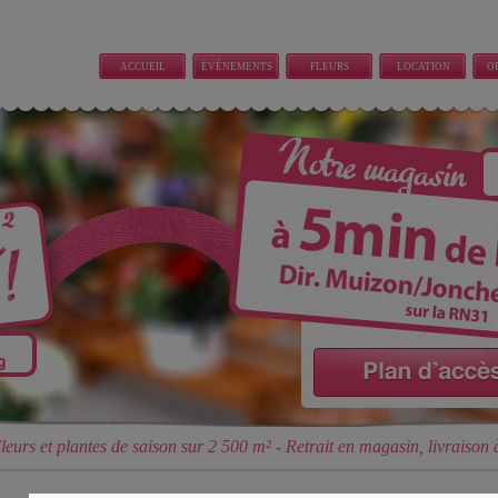
ACCUEIL
ÉVÉNEMENTS
FLEURS
LOCATION
O
COUPEES
PLANTE
ÉVÉNEMENTIELLE
leurs et plantes de saison sur 2 500 m² - Retrait en magasin, livraison