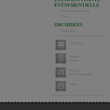
ÉVÉNEMENTIELLE
Palmiers kentias et arecas
Ficus
ORCHIDÉES
Phalaenopsis
Le Magasin
Paiement
sécurisé
Livraison
Suivi de commande
Contact