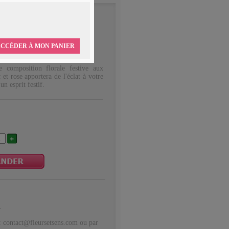
TION FLORALE
es
CCÉDER À MON PANIER
e composition florale festive aux
 et rose apportera de l'éclat à votre
un esprit festif.
.
: contact@fleursetsens.com ou par