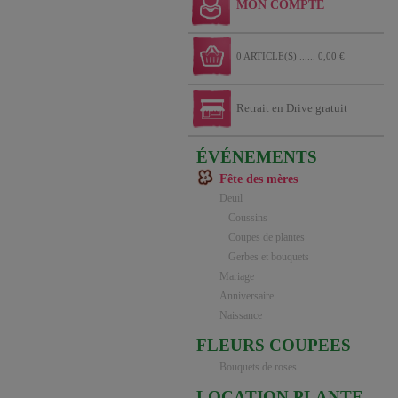
MON COMPTE
0 ARTICLE(S) ...... 0,00 €
Retrait en Drive gratuit
ÉVÉNEMENTS
Fête des mères
Deuil
Coussins
Coupes de plantes
Gerbes et bouquets
Mariage
Anniversaire
Naissance
FLEURS COUPEES
Bouquets de roses
LOCATION PLANTE