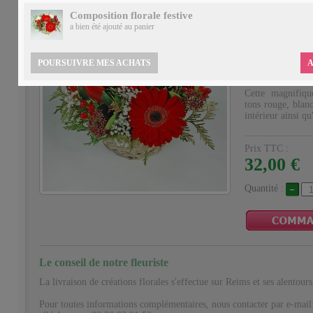
Composition florale festive
COMPOSI
a bien été ajouté
au panier
FESTIVE
La magie des fêt
POURSUIVRE MES ACHATS
A
Descriptif
Cette magnifiqu
tons rouge, blanc
intérieur ainsi qu'
Prix TTC :
32,00 €
Quantité :
Le conseil de notre fleuriste
La livraison de créations florales s'effectue sur Reims et ses alentours
Pour toutes informations complémentaires, nous contacter par e-mail