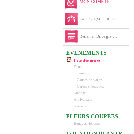
MON COMPTE
0 ARTICLE(S) ...... 0,00 €
Retrait en Drive gratuit
ÉVÉNEMENTS
Fête des mères
Deuil
Coussins
Coupes de plantes
Gerbes et bouquets
Mariage
Anniversaire
Naissance
FLEURS COUPEES
Bouquets de roses
LOCATION PLANTE