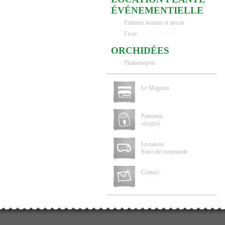
ÉVÉNEMENTIELLE
Palmiers kentias et arecas
Ficus
ORCHIDÉES
Phalaenopsis
Le Magasin
Paiement
sécurisé
Livraison
Suivi de commande
Contact