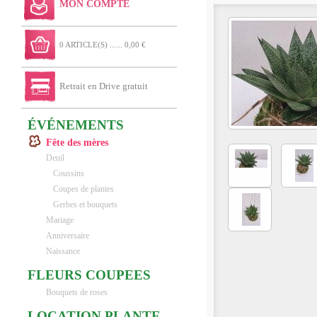
MON COMPTE
0 ARTICLE(S) ...... 0,00 €
Retrait en Drive gratuit
ÉVÉNEMENTS
Fête des mères
Deuil
Coussins
Coupes de plantes
Gerbes et bouquets
Mariage
Anniversaire
Naissance
FLEURS COUPEES
Bouquets de roses
LOCATION PLANTE