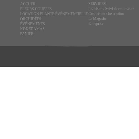
SERVICES
ACCUEIL
Livraison / Suivi de commande
FLEURS COUPEES
Connection / Inscription
LOCATION PLANTE ÉVÉNEMENTIELLE
Le Magasin
ORCHIDÉES
Entreprise
ÉVÉNEMENTS
KOKEDAMAS
PANIER