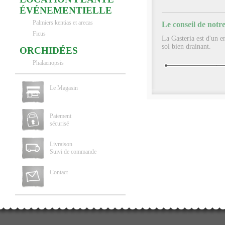
ÉVÉNEMENTIELLE
Palmiers kentias et arecas
Le conseil de notre
Ficus
La Gasteria est d'un e
sol bien drainant.
ORCHIDÉES
Phalaenopsis
Le Magasin
Paiement
sécurisé
Livraison
Suivi de commande
Contact