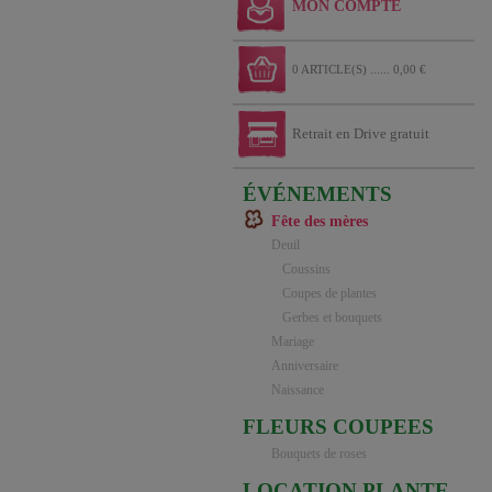
MON COMPTE
0 ARTICLE(S) ...... 0,00 €
Retrait en Drive gratuit
ÉVÉNEMENTS
Fête des mères
Deuil
Coussins
Coupes de plantes
Gerbes et bouquets
Mariage
Anniversaire
Naissance
FLEURS COUPEES
Bouquets de roses
LOCATION PLANTE