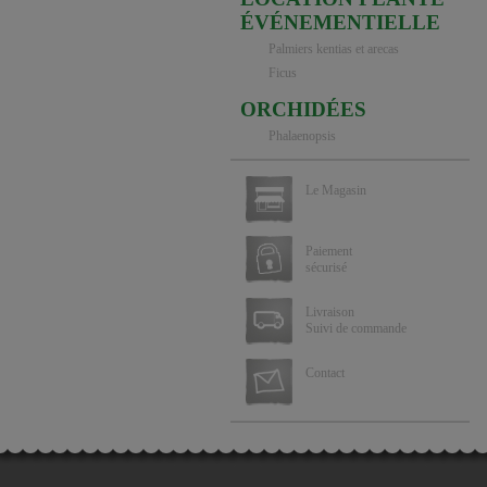
ÉVÉNEMENTIELLE
Palmiers kentias et arecas
Ficus
ORCHIDÉES
Phalaenopsis
Le Magasin
Paiement
sécurisé
Livraison
Suivi de commande
Contact