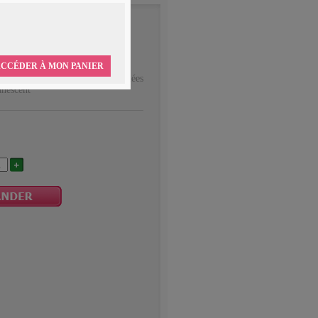
SE
mour
CCÉDER À MON PANIER
elles roses rouges accompagnées
anescent