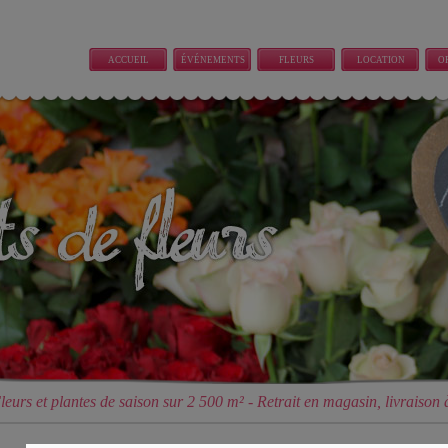
ACCUEIL
ÉVÉNEMENTS
FLEURS
LOCATION
O
COUPEES
PLANTE
ÉVÉNEMENTIELLE
leurs et plantes de saison sur 2 500 m² - Retrait en magasin, livraison