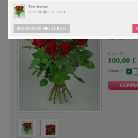
Tendresse
TENDRES
a bien été ajouté
au panier
Une brassée d'A
Descriptif
POURSUIVRE MES ACHATS
A
Bouquet de 21 b
d'un feuillage év
Prix TTC :
100,00 €
Quantité :